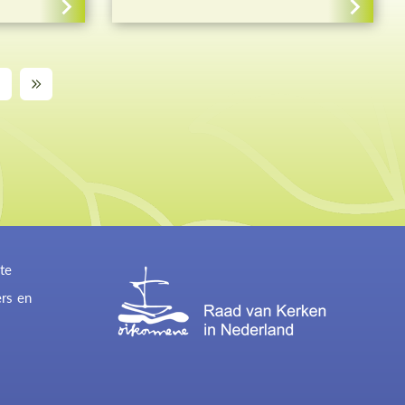
te
ers en