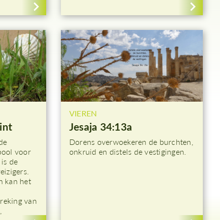
VIEREN
int
Jesaja 34:13a
 de
Dorens overwoekeren de burchten,
bool voor
onkruid en distels de vestigingen.
 is de
eizigers.
in kan het
breking van
,