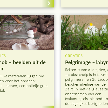
IES
CREATIES
cob – beelden uit de
Pelgrimage – labyr
ur
Reizen is van alle tijden,
Jacobsschelp is het sym
lijke materialen liggen om
pelgrimeren en St. Jacob
en voor het oprapen:
beschermheilige van de r
en, stenen, een polletje gras
Zelfs in niet-religieuze z
tak.
ondernemen van een
(vakantie)reis, als onder
de dagelijkse bezigheden