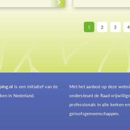
1
2
3
4
ping.nl
is een initiatief van de
Met het aanbod op deze websi
ken in Nederland.
ondersteunt de Raad vrijwillig
professionals in alle kerken en
geloofsgemeenschappen.