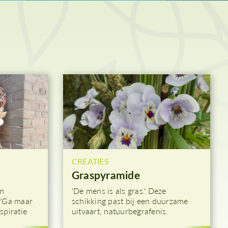
Hemelvaart
Paasnacht
Paasdagen
Beloken Pasen
CREATIES
Graspyramide
jn
'De mens is als gras.' Deze
 "Ga maar
schikking past bij een duurzame
nspiratie
uitvaart, natuurbegrafenis.