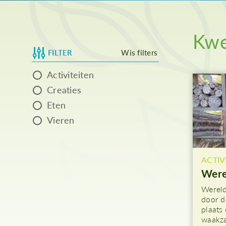
As
Kwe
FILTER
Wis filters
Activiteiten
Creaties
Eten
Vieren
ACTIV
Were
Wereld
door d
plaats
waakz