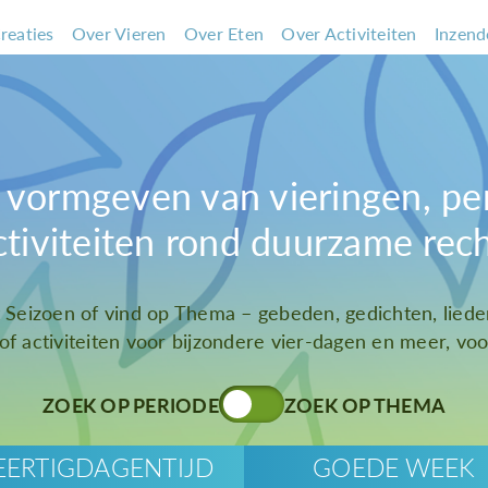
reaties
Over Vieren
Over Eten
Over Activiteiten
Inzend
et vormgeven van vieringen, pe
ctiviteiten rond duurzame rec
t Seizoen of vind op Thema – gebeden, gedichten, liede
 of activiteiten voor bijzondere vier-dagen en meer, voor
ZOEK OP PERIODE
ZOEK OP THEMA
EERTIGDAGENTIJD
GOEDE WEEK