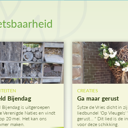
woensdag
Palmzondag
Witte Donderdag
tsbaarheid
Goede Vrijdag
Stille Zaterdag
ITEITEN
CREATIES
ld Bijendag
Ga maar gerust
 Bijendag is uitgeroepen
Sytze de Vries dicht in zi
e Verenigde Naties en vindt
liedbundel 'Op Vleugels'
 op 20 mei. Het kan ons
gerust... " Dit lied is de i
amer maken.
voor deze schikking.