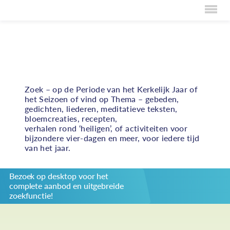
Home
Volop inspiratie bij het vormgeven van vieringen,
persoonlijke bezinning en bijzondere activiteiten
Over Creaties
rond duurzame rechtvaardigheid
Over Vieren
Zoek – op de Periode van het Kerkelijk Jaar of
het Seizoen of vind op Thema – gebeden,
Over Eten
gedichten, liederen, meditatieve teksten,
bloemcreaties, recepten,
Over Activiteiten
verhalen rond ‘heiligen’, of activiteiten voor
bijzondere vier-dagen en meer, voor iedere tijd
Inzenden
van het jaar.
Over ons
Bezoek op desktop voor het
Privacybeleid
complete aanbod en uitgebreide
Redactiestatuut
zoekfunctie!
log in
KIES JE THEMA