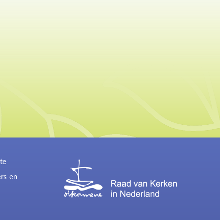
te
ers en