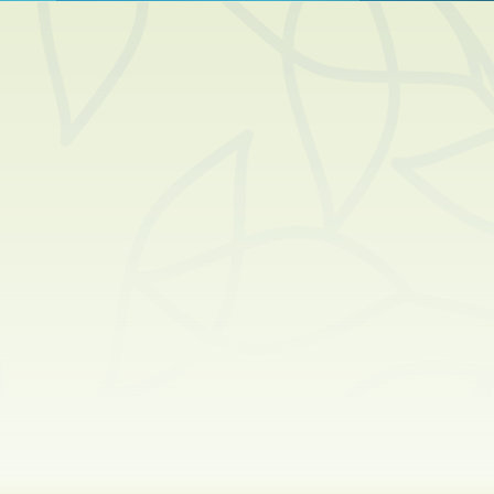
Hemelvaart
Paasnacht
Paasdagen
Beloken Pasen