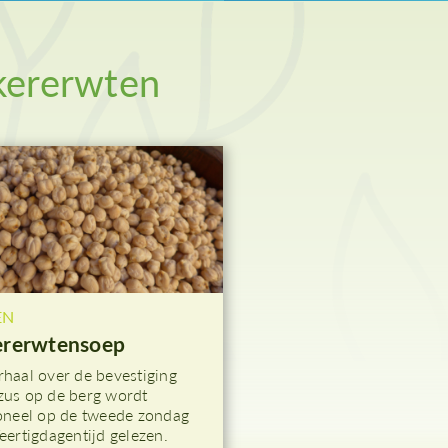
woensdag
Palmzondag
Witte Donderdag
kererwten
Goede Vrijdag
Stille Zaterdag
EN
ererwtensoep
rhaal over de bevestiging
zus op de berg wordt
ioneel op de tweede zondag
eertigdagentijd gelezen.