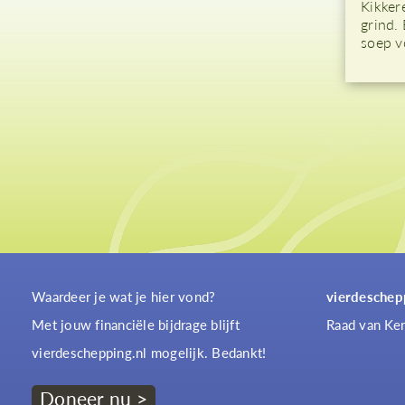
Kikker
grind.
soep vo
Waardeer je wat je hier vond?
vierdeschep
Met jouw financiële bijdrage blijft
Raad van Ker
vierdeschepping.nl mogelijk. Bedankt!
Doneer nu >