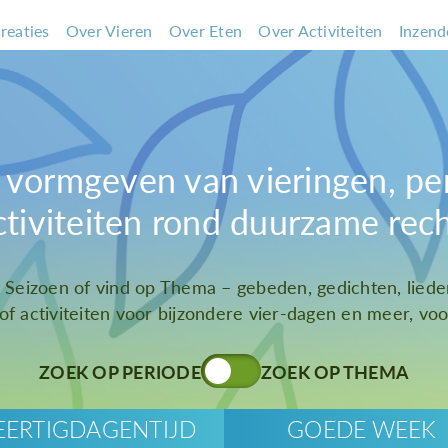
reaties
Over Vieren
Over Eten
Over Activiteiten
Inzend
et vormgeven van vieringen, pe
ctiviteiten rond duurzame rec
t Seizoen of vind op Thema – gebeden, gedichten, liede
 of activiteiten voor bijzondere vier-dagen en meer, voor
ZOEK OP PERIODE
ZOEK OP THEMA
EERTIGDAGENTIJD
GOEDE WEEK