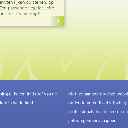
erwten lijken op stenen, op
 Een passende vegetarische
or deze ‘vastentijd’.
ping.nl
is een initiatief van de
Met het aanbod op deze websi
ken in Nederland.
ondersteunt de Raad vrijwillig
professionals in alle kerken en
geloofsgemeenschappen.