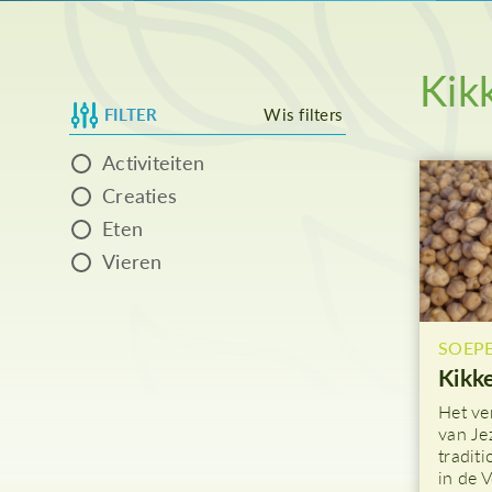
As
Kik
FILTER
Wis filters
Activiteiten
Creaties
Eten
Vieren
SOEP
Kikk
Het ve
van Je
tradit
in de V