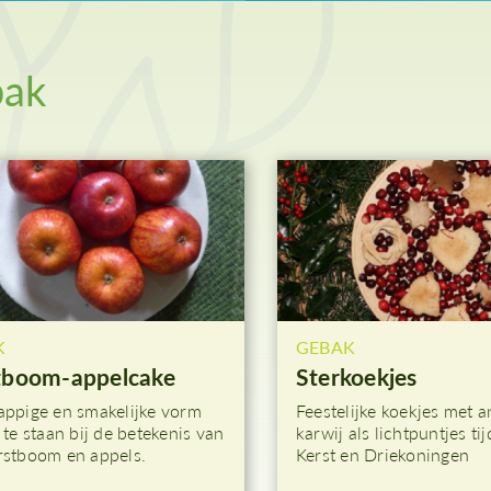
woensdag
Palmzondag
Witte Donderdag
ak
Goede Vrijdag
Stille Zaterdag
K
GEBAK
tboom-appelcake
Sterkoekjes
appige en smakelijke vorm
Feestelijke koekjes met an
 te staan bij de betekenis van
karwij als lichtpuntjes ti
rstboom en appels.
Kerst en Driekoningen