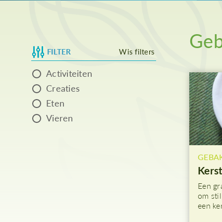
As
Geb
FILTER
Wis filters
Activiteiten
Creaties
Eten
Vieren
GEBA
Kers
Een gr
om stil
een ke