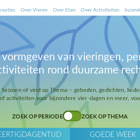
reaties
Over Vieren
Over Eten
Over Activiteiten
Inzend
et vormgeven van vieringen, pe
ctiviteiten rond duurzame rec
t Seizoen of vind op Thema – gebeden, gedichten, liede
 of activiteiten voor bijzondere vier-dagen en meer, voor
ZOEK OP PERIODE
ZOEK OP THEMA
EERTIGDAGENTIJD
GOEDE WEEK