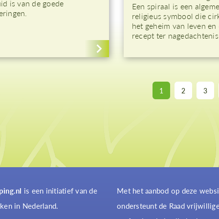
uid is van de goede
Een spiraal is een algem
eringen.
religieus symbool die cir
het geheim van leven en
recept ter nagedachtenis
1
2
3
ping.nl
is een initiatief van de
Met het aanbod op deze websi
ken in Nederland.
ondersteunt de Raad vrijwillig