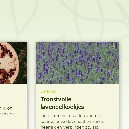
Hemelvaart
Paasnacht
Paasdagen
Beloken Pasen
GEBAK
Troostvolle
lavendelkoekjes
ijs of
jdens de
De bloemen en zaden van de
paarsblauwe lavendel en ruiken
heerlijk en verbinden zo, als