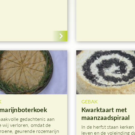
K
GEBAK
marijnboterkoek
Kwarktaart met
maanzaadspiraal
aakvolle gedachtenis aan
e wij verloren, omdat de
In de herfst staan kerken s
 groene, geurende rozemarijn
leven en de voleinding d