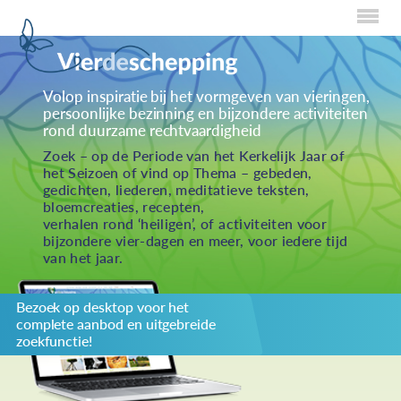
Home
Volop inspiratie bij het vormgeven van vieringen,
persoonlijke bezinning en bijzondere activiteiten
Over Creaties
rond duurzame rechtvaardigheid
Over Vieren
Zoek – op de Periode van het Kerkelijk Jaar of
het Seizoen of vind op Thema – gebeden,
Over Eten
gedichten, liederen, meditatieve teksten,
bloemcreaties, recepten,
Over Activiteiten
verhalen rond ‘heiligen’, of activiteiten voor
bijzondere vier-dagen en meer, voor iedere tijd
Inzenden
van het jaar.
Over ons
Bezoek op desktop voor het
Privacybeleid
complete aanbod en uitgebreide
Redactiestatuut
zoekfunctie!
log in
KIES JE THEMA